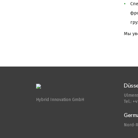
Спе
фр
гру
Мы ув
Düsse
Ulmens
Hybrid Innovation GmbH
Tel.: +
Germ
Nord-R