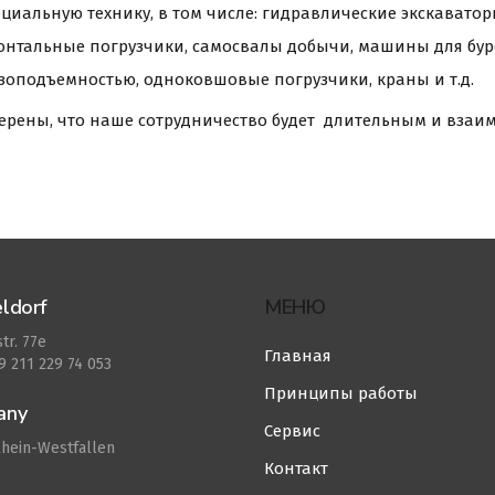
циальную технику, в том числе: гидравлические экскавато
онтальные погрузчики, самосвалы добычи, машины для бур
зоподъемностью, одноковшовые погрузчики, краны и т.д.
ерены, что наше сотрудничество будет длительным и вза
ldorf
МЕНЮ
tr. 77e
Главная
49 211 229 74 053
Принципы работы
any
Сервис
hein-Westfallen
Контакт