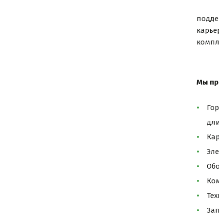
подде
карье
компл
Мы
пр
Гор
дл
Ка
Эле
Об
Ко
Те
За