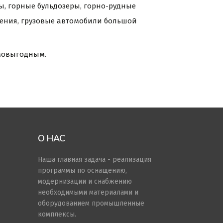
ры, горные бульдозеры, горно-рудные
ения, грузовые автомобили большой
имовыгодным.
О НАС
Наша главная задача - реализация
программы по оснащению,
модернизации и снабжению
необходимыми материалами и
оборудованием промышленные
комплексы.