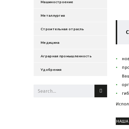
Машиностроение
Металлургия
Строительная отрасль
С
Медицина
Аграрная промышленность
но
пр
Удобрения
Ваш
ор
ги
Испол
НАША