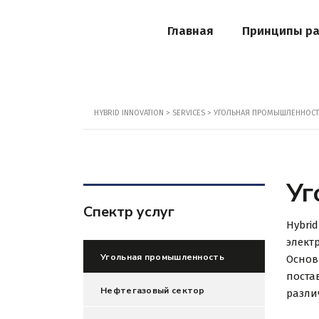
Главная
Принципы р
HYBRID INNOVATION
>
SERVICES
>
УГОЛЬНАЯ ПРОМЫШЛЕННОСТ
Уг
Спектр услуг
Hybri
элект
Угольная промышленность
Основ
поста
Нефтегазовый сектор
разли